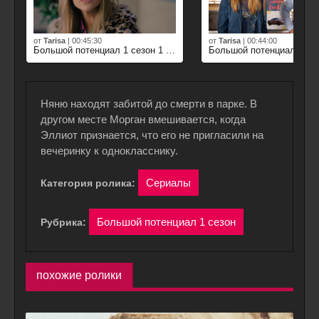
от
Tarisa
|
00:45:30
от
Tarisa
|
00:44:00
Большой потенциал 1 сезон 1 серия
Няню находят забитой до смерти в парке. В
другом месте Морган вмешивается, когда
Эллиот признается, что его не пригласили на
вечеринку к однокласснику.
Сериалы
Категория ролика:
Большой потенциал 1 сезон
Рубрика:
похожие ролики