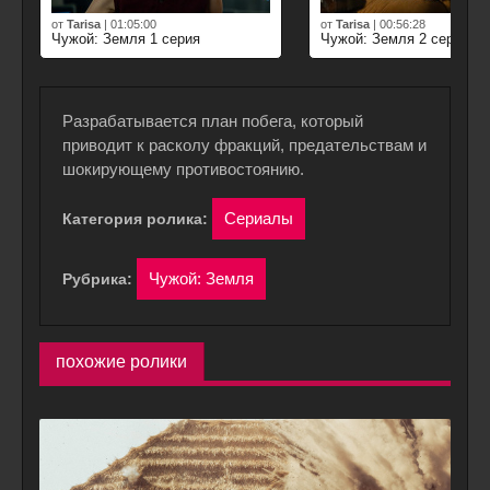
от
Tarisa
|
01:05:00
от
Tarisa
|
00:56:28
Чужой: Земля 1 серия
Чужой: Земля 2 серия
Разрабатывается план побега, который
приводит к расколу фракций, предательствам и
шокирующему противостоянию.
Сериалы
Категория ролика:
Чужой: Земля
Рубрика:
похожие ролики