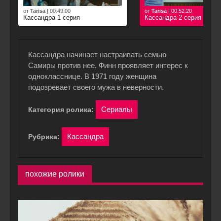
от
Tarisa
|
00:49:00
от
Tarisa
|
00:52:20
Кассандра 1 серия
Кассандра 2 серия
Кассандра начинает настраивать семью
Самиры против нее. Финн проявляет интерес к
однокласснице. В 1971 году женщина
подозревает своего мужа в неверности.
Сериалы
Категория ролика:
Кассандра
Рубрика:
похожие ролики