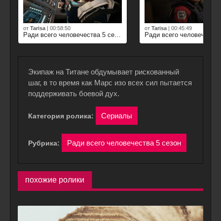
от
Tarisa
|
00:58:50
от
Tarisa
|
00:45:49
Ради всего человечества 5 сезон 1 серия
Экипаж на Титане обдумывает рискованный
шаг, в то время как Марс изо всех сил пытается
поддерживать боевой дух.
Сериалы
Категория ролика:
Ради всего человечества 5 сезон
Рубрика:
похожие ролики