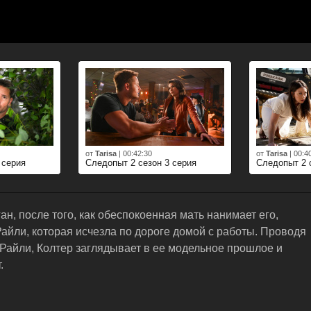
от
Tarisa
|
00:42:30
от
Tarisa
|
00:4
 серия
Следопыт 2 сезон 3 серия
Следопыт 2 
ан, после того, как обеспокоенная мать нанимает его,
Райли, которая исчезла по дороге домой с работы. Проводя
 Райли, Колтер заглядывает в ее модельное прошлое и
.