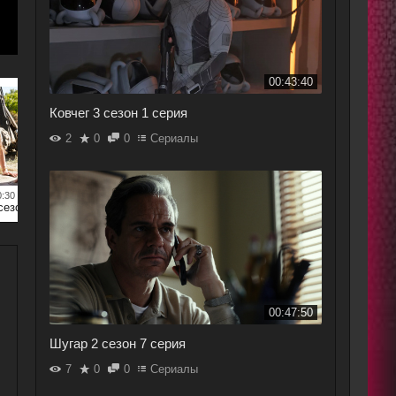
00:43:40
от
Tarisa
|
00:42:40
от
Tari
Ковчег 3 сезон 1 серия
Следопыт 2 сезон 5 серия
Следо
2
0
0
Сериалы
0:30
сезон 4 серия
00:47:50
Шугар 2 сезон 7 серия
7
0
0
Сериалы