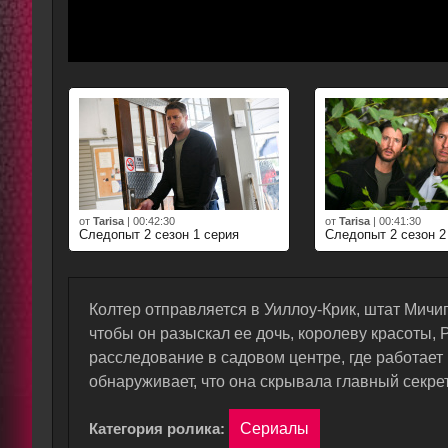
от
Tarisa
|
00:42:30
от
Tarisa
|
00:41:30
Следопыт 2 сезон 1 серия
Следопыт 2 сезон 2
Колтер отправляется в Уиллоу-Крик, штат Мичиг
чтобы он разыскал ее дочь, королеву красоты, 
расследование в садовом центре, где работает
обнаруживает, что она скрывала главный секрет
Категория ролика:
Сериалы