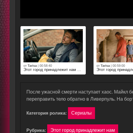
от
Tarisa
|
00:58:40
от
Tarisa
|
00:59:00
Этот город принадлежит нам 1 серия
После ужасной смерти наступает хаос. Майкл б
переправить тело обратно в Ливерпуль. На бор
Категория ролика:
Сериалы
Рубрика:
Этот город принадлежит нам