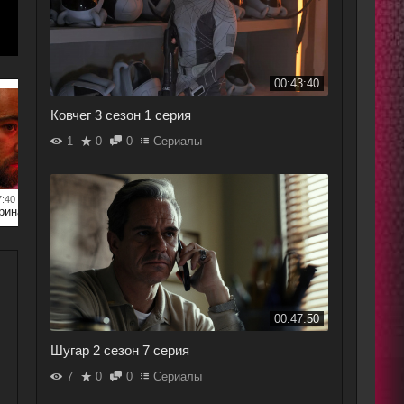
00:43:40
от
Tarisa
|
00:58:00
от
Tari
Ковчег 3 сезон 1 серия
Этот город принадлежит нам 5 серия
1
0
0
Сериалы
7:40
Этот город принадлежит нам 4 серия
00:47:50
Шугар 2 сезон 7 серия
7
0
0
Сериалы