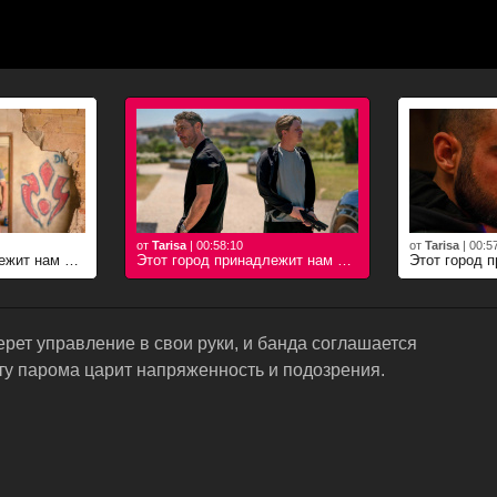
от
Tarisa
|
00:58:10
от
Tarisa
|
00:5
Этот город принадлежит нам 2 серия
Этот город принадлежит нам 3 серия
ерет управление в свои руки, и банда соглашается
ту парома царит напряженность и подозрения.